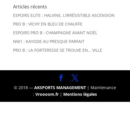
Articles récents
ESPOIRS ELITE : HALVINE, L’IRRÉSISTIBLE ASCENSION
PRO B : VICHY EN BLEU DE CHAUFFE
ESPOIRS PRO B : CHAMPAGNE AVANT NOËL
NM1 : KAYODE AU PRESQUE PARFAIT
PRO B : LA FORTERESSE SE TROUVE EN… VILLE
© 2018 —
AKSPORTS MANAGEMENT
| Maintenance
:
Vroooom.fr
|
Mentions légales