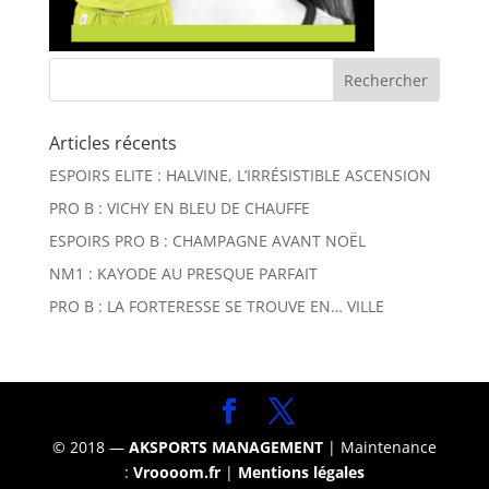
Articles récents
ESPOIRS ELITE : HALVINE, L’IRRÉSISTIBLE ASCENSION
PRO B : VICHY EN BLEU DE CHAUFFE
ESPOIRS PRO B : CHAMPAGNE AVANT NOËL
NM1 : KAYODE AU PRESQUE PARFAIT
PRO B : LA FORTERESSE SE TROUVE EN… VILLE
© 2018 —
AKSPORTS MANAGEMENT
| Maintenance
:
Vroooom.fr
|
Mentions légales