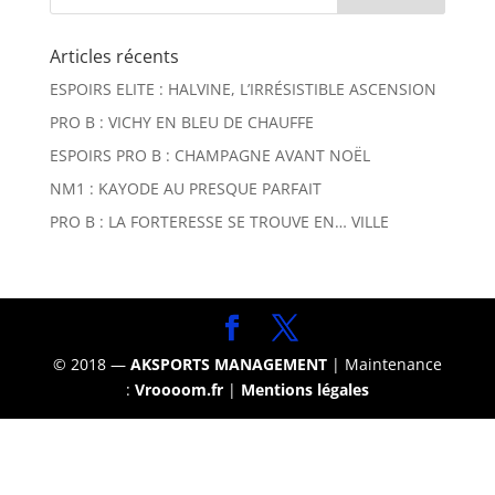
Articles récents
ESPOIRS ELITE : HALVINE, L’IRRÉSISTIBLE ASCENSION
PRO B : VICHY EN BLEU DE CHAUFFE
ESPOIRS PRO B : CHAMPAGNE AVANT NOËL
NM1 : KAYODE AU PRESQUE PARFAIT
PRO B : LA FORTERESSE SE TROUVE EN… VILLE
© 2018 —
AKSPORTS MANAGEMENT
| Maintenance
:
Vroooom.fr
|
Mentions légales