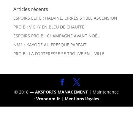
Articles récents
ESPOIRS ELITE : HALVINE, L’IRRÉSISTIBLE ASCENSION
PRO B : VICHY EN BLEU DE CHAUFFE
ESPOIRS PRO B : CHAMPAGNE AVANT NOËL
NM1 : KAYODE AU PRESQUE PARFAIT
PRO B : LA FORTERESSE SE TROUVE EN… VILLE
© 2018 —
AKSPORTS MANAGEMENT
| Maintenance
:
Vroooom.fr
|
Mentions légales