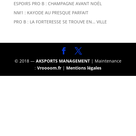
ESPOIRS PRO B : CHAMPAGNE AVANT NOËL
NM1 : KAYODE AU PRESQUE PARFAIT
PRO B : LA FORTERESSE SE TROUVE EN… VILLE
© 2018 —
AKSPORTS MANAGEMENT
| Maintenance
:
Vroooom.fr
|
Mentions légales