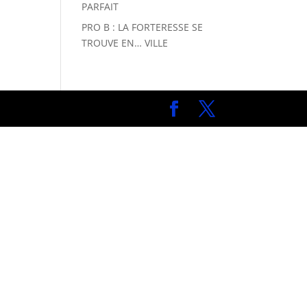
PARFAIT
PRO B : LA FORTERESSE SE
TROUVE EN… VILLE