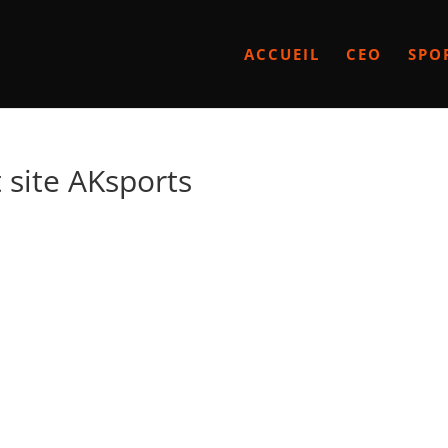
ACCUEIL
CEO
SPO
site AKsports