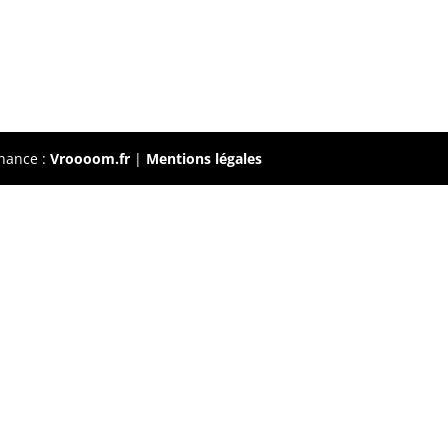
nance :
Vroooom.fr
|
Mentions légales