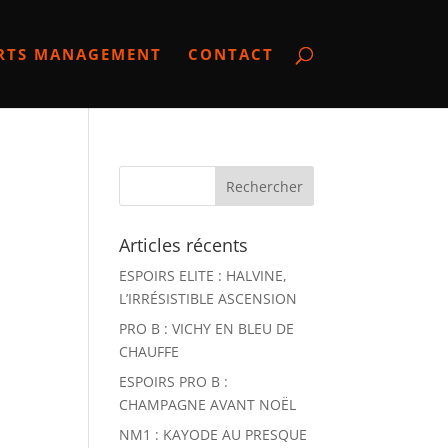
RTS MANAGEMENT
CONTACT
Articles récents
ESPOIRS ELITE : HALVINE,
L’IRRÉSISTIBLE ASCENSION
PRO B : VICHY EN BLEU DE
CHAUFFE
ESPOIRS PRO B :
CHAMPAGNE AVANT NOËL
NM1 : KAYODE AU PRESQUE