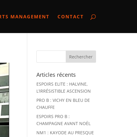
RTS MANAGEMENT
CONTACT
Articles récents
ESPOIRS ELITE : HALVINE,
L’IRRÉSISTIBLE ASCENSION
PRO B : VICHY EN BLEU DE
CHAUFFE
ESPOIRS PRO B :
CHAMPAGNE AVANT NOËL
NM1 : KAYODE AU PRESQUE