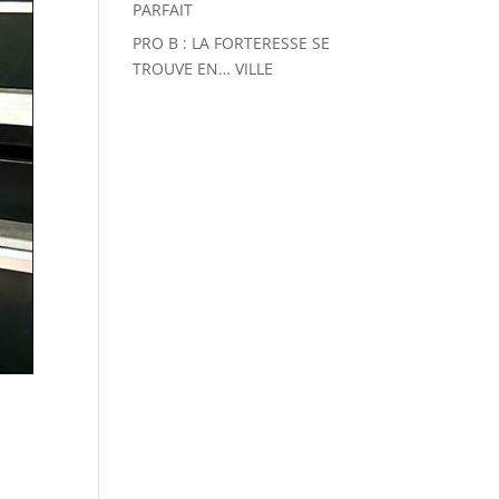
PARFAIT
PRO B : LA FORTERESSE SE
TROUVE EN… VILLE